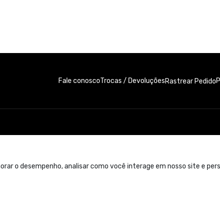
Fale conosco
Trocas / Devoluções
P
Rastrear Pedido
orar o desempenho, analisar como você interage em nosso site e perso