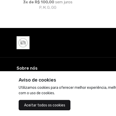
3x de R$ 100,00
sem juros
P, M, G, GG
Sobre nós
Aviso de cookies
© Dados do vendedor: CNPJ 38.756.316/0001-80
Utilizamos cookies para oferecer melhor experiência, melh
com o uso de cookies.
Aceitar todos os cookies
Acompanhe-nos: