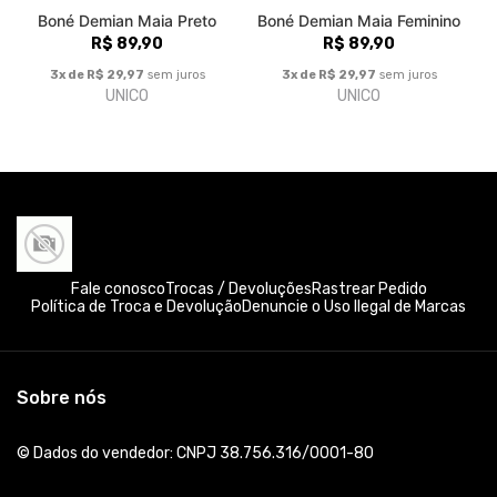
Boné Demian Maia Preto
Boné Demian Maia Feminino
R$ 89,90
R$ 89,90
3x de R$ 29,97
sem juros
3x de R$ 29,97
sem juros
UNICO
UNICO
Fale conosco
Trocas / Devoluções
Rastrear Pedido
Política de Troca e Devolução
Denuncie o Uso Ilegal de Marcas
Sobre nós
© Dados do vendedor: CNPJ 38.756.316/0001-80