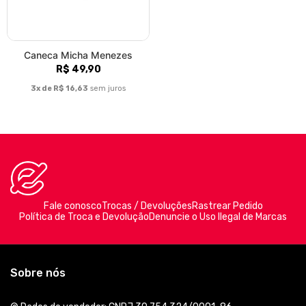
Caneca Micha Menezes
R$ 49,90
3x de R$ 16,63
sem juros
Fale conosco
Trocas / Devoluções
Rastrear Pedido
Política de Troca e Devolução
Denuncie o Uso Ilegal de Marcas
Sobre nós