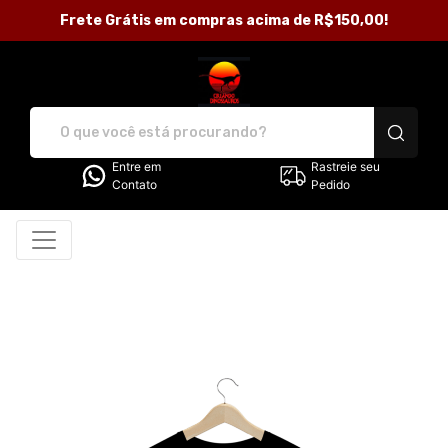
Frete Grátis em compras acima de R$150,00!
Loja Criando Dinossauros - C
Entre em
Rastreie seu
Contato
Pedido