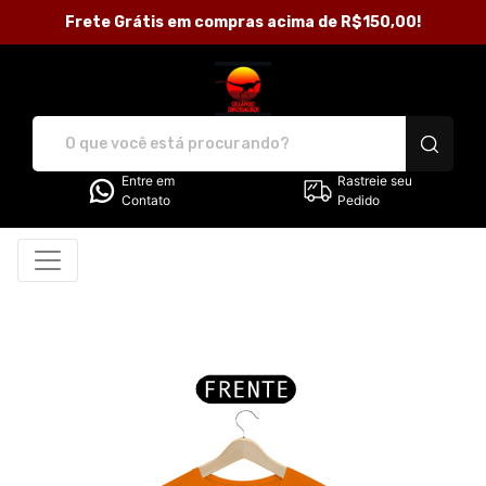
Frete Grátis em compras acima de R$150,00!
Loja Criando Dinossauros - C
Entre em
Rastreie seu
Contato
Pedido