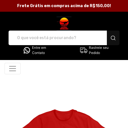
Frete Grátis em compras acima de R$150,00!
Loja Criando Dinossauros - C
Entre em
Rastreie seu
Contato
Pedido