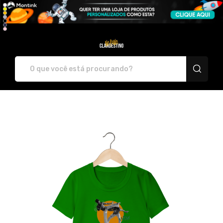
Clandestino No Pano - Camise