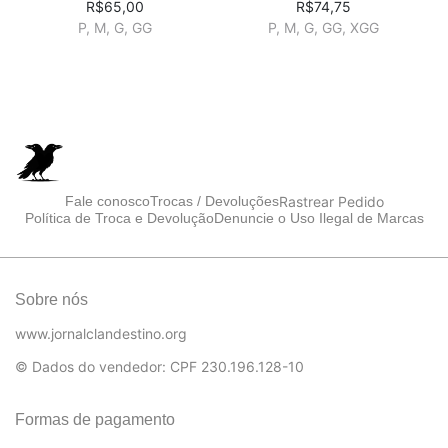
R$65,00
R$74,75
P, M, G, GG
P, M, G, GG, XGG
Rastrear Pedido
Fale conosco
Trocas / Devoluções
Política de Troca e Devolução
Denuncie o Uso Ilegal de Marcas
Sobre nós
www.jornalclandestino.org
© Dados do vendedor: CPF 230.196.128-10
Formas de pagamento