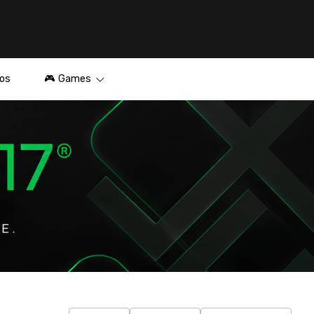
os
🎮 Games