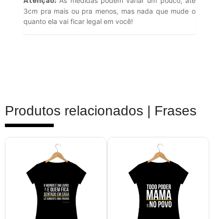
As medidas podem variar um pouco, até
Atenção:
3cm pra mais ou pra menos, mas nada que mude o
quanto ela vai ficar legal em você!
Produtos relacionados |
Frases