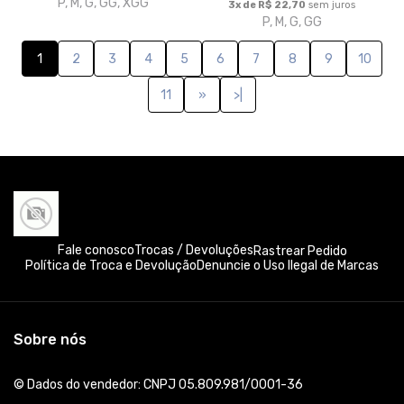
P, M, G, GG, XGG
3x de R$ 22,70
sem juros
P, M, G, GG
1
2
3
4
5
6
7
8
9
10
11
»
>|
Fale conosco
Trocas / Devoluções
Rastrear Pedido
Política de Troca e Devolução
Denuncie o Uso Ilegal de Marcas
Sobre nós
© Dados do vendedor: CNPJ 05.809.981/0001-36