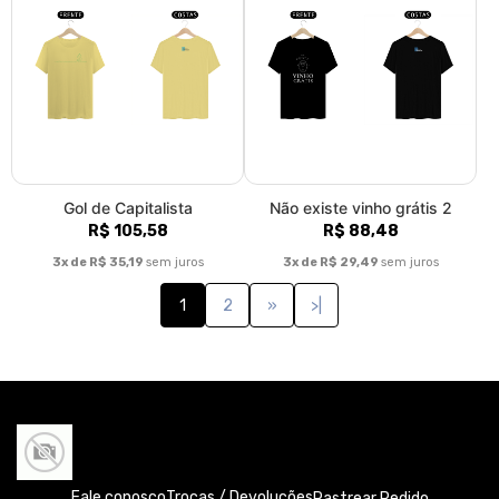
Gol de Capitalista
Não existe vinho grátis 2
R$ 105,58
R$ 88,48
3x de R$ 35,19
sem juros
3x de R$ 29,49
sem juros
1
2
»
>|
Fale conosco
Trocas / Devoluções
Rastrear Pedido