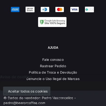
AJUDA
Fale conosco
Rastrear Pedido
Política de Troca e Devolução
Aviso de cookies
Denuncie o Uso Ilegal de Marcas
Aceitar todos os cookies
Utilizamos cookies para oferecer melhor experiência, melhorar o
© Dados do vendedor: Pedro Vasconcellos -
desempenho, analisar como você interage em nosso site e
pedro@beerorcoffee.com
personalizar conteúdo. Ao utilizar este site, você concorda com o