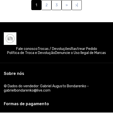
1
2
3
»
>|
Fale conosco
Trocas / Devoluções
Rastrear Pedido
Política de Troca e Devolução
Denuncie o Uso Ilegal de Marcas
Sobre nós
© Dados do vendedor: Gabriel Augusto Bondarenko -
gabrielbondarenko@live.com
Formas de pagamento