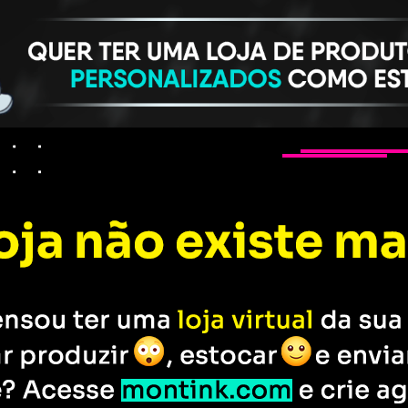
produtos personalizados
Tarantino
Cultura Pop
Marcas do cinema
Início
>
Marcas icônicas do 
Wayne's Wo