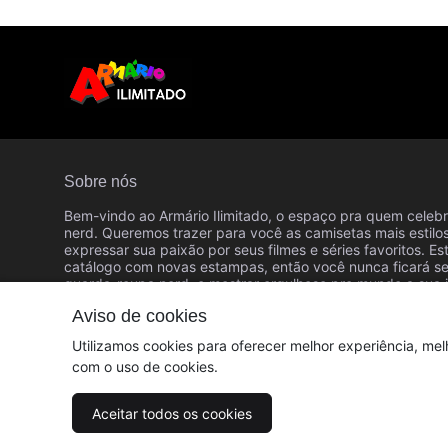
Sobre nós
Bem-vindo ao Armário Ilimitado, o espaço pra quem celebr
nerd. Queremos trazer para você as camisetas mais estilo
expressar sua paixão por seus filmes e séries favoritos. 
catálogo com novas estampas, então você nunca ficará s
guarda-roupa nerd, e mostrar orgulhoso pro mundo a sua 
arte. Seja bem-vindo ao Armário Ilimitado - onde os filme
Aviso de cookies
© Dados do vendedor: CPF 014.104.987-19
Utilizamos cookies para oferecer melhor experiência, mel
com o uso de cookies.
Aceitar todos os cookies
Acompanhe-nos: