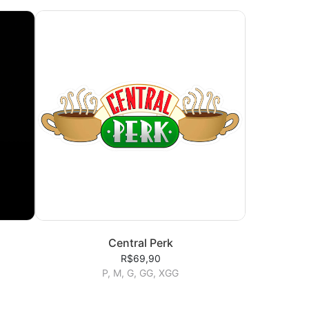
Central Perk
R$69,90
P, M, G, GG, XGG