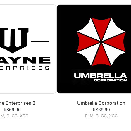
e Enterprises 2
Umbrella Corporation
R$69,90
R$69,90
 M, G, GG, XGG
P, M, G, GG, XGG