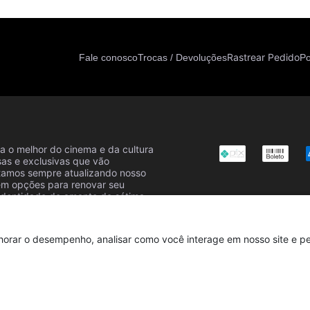
Rastrear Pedido
Fale conosco
Trocas / Devoluções
Po
a o melhor do cinema e da cultura
sas e exclusivas que vão
Estamos sempre atualizando nosso
em opções para renovar seu
identidade de amante da sétima
s ganham vida na moda!
horar o desempenho, analisar como você interage em nosso site e per