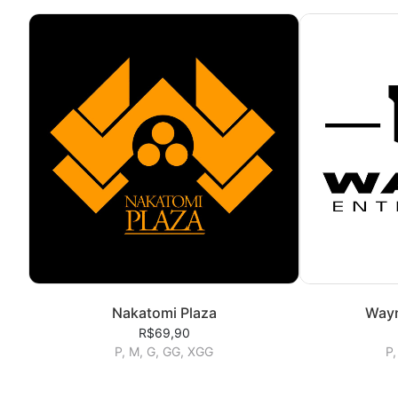
Nakatomi Plaza
Wayn
R$69,90
P, M, G, GG, XGG
P,