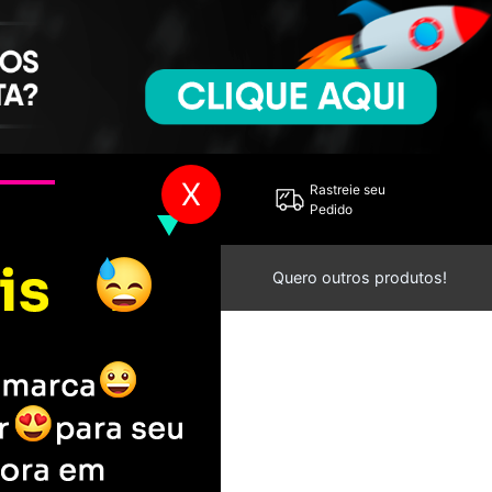
X
Entre em
Rastreie seu
Contato
Pedido
Mande sua ideia de estampa!
Quero outros produtos!
cinema
>
Wayne's World
rld