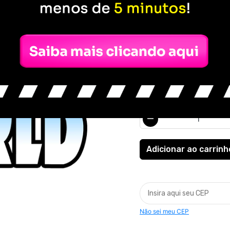
R$ 69,90
ou
3x de R$ 23,30
sem j
COR
QUANTIDADE
Não sei meu CEP