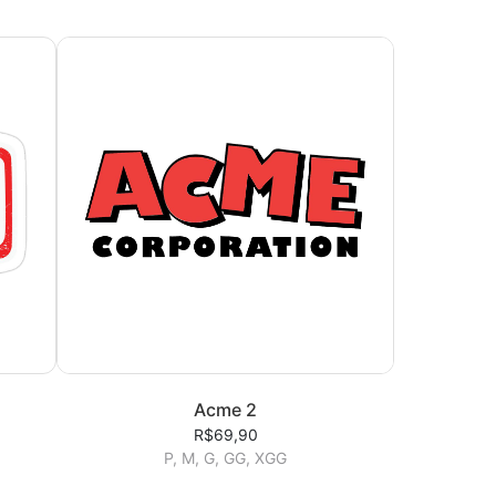
Acme 2
R$69,90
P, M, G, GG, XGG