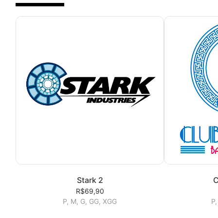
Stark 2
C
R$69,90
P, M, G, GG, XGG
P,