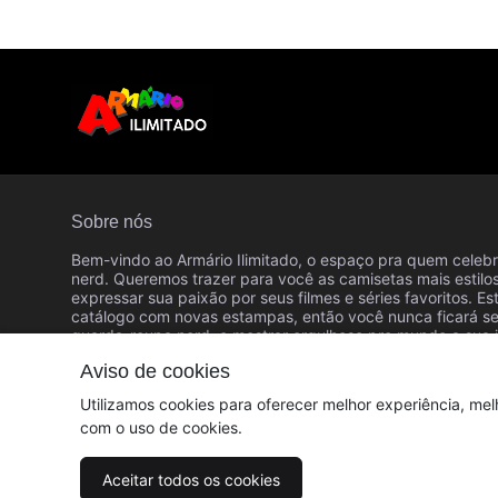
Sobre nós
Bem-vindo ao Armário Ilimitado, o espaço pra quem celebr
nerd. Queremos trazer para você as camisetas mais estilo
expressar sua paixão por seus filmes e séries favoritos. 
catálogo com novas estampas, então você nunca ficará s
guarda-roupa nerd, e mostrar orgulhoso pro mundo a sua 
arte. Seja bem-vindo ao Armário Ilimitado - onde os filme
Aviso de cookies
© Dados do vendedor: CPF 014.104.987-19
Utilizamos cookies para oferecer melhor experiência, mel
com o uso de cookies.
Aceitar todos os cookies
Acompanhe-nos: