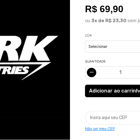
R$ 69,90
ou
3x de R$ 23,30
sem j
COR
QUANTIDADE
Não sei meu CEP