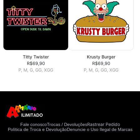
Titty Twister
Krusty Burger
R$69,90
R$69,90
P, M, G, GG, XGG
P, M, G, GG, XGG
Rastrear Pedido
Fale conosco
Trocas / Devoluções
Política de Troca e Devolução
Denuncie o Uso Ilegal de Marcas