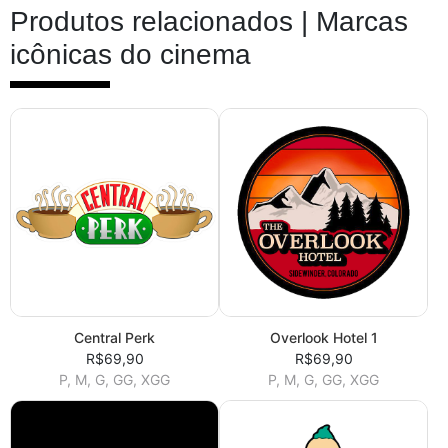
Produtos relacionados |
Marcas
icônicas do cinema
Central Perk
Overlook Hotel 1
R$69,90
R$69,90
P, M, G, GG, XGG
P, M, G, GG, XGG