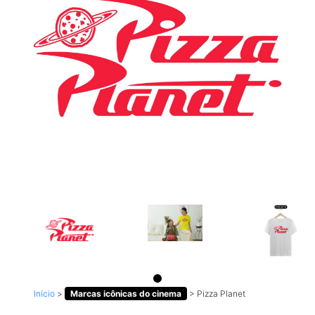
Início
>
Marcas icônicas do cinema
>
Pizza Planet