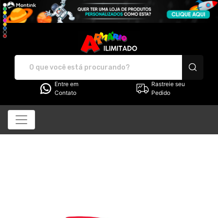
Armário Ilimitado - Cam
Entre em
Rastreie seu
Contato
Pedido