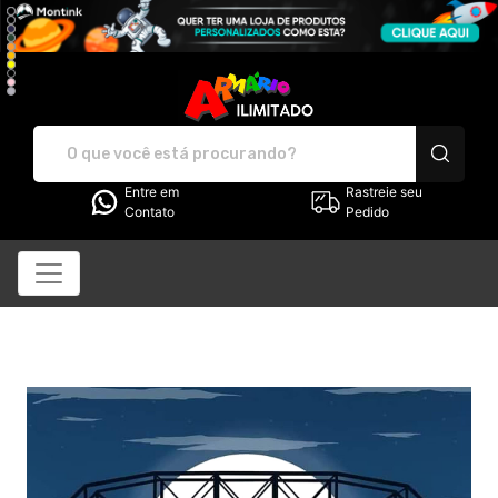
Armário Ilimitado - Cam
Entre em
Rastreie seu
Contato
Pedido