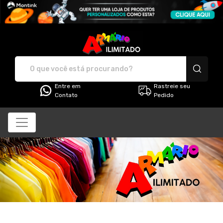
Armário Ilimitado - Cami
Entre em
Rastreie seu
Contato
Pedido