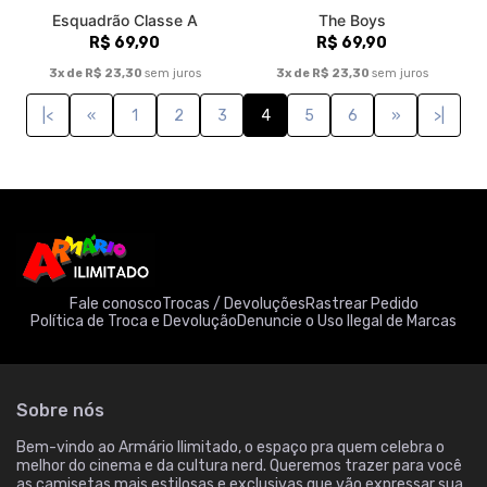
Esquadrão Classe A
The Boys
R$ 69,90
R$ 69,90
3x de R$ 23,30
sem juros
3x de R$ 23,30
sem juros
|<
«
1
2
3
4
5
6
»
>|
Fale conosco
Trocas / Devoluções
Rastrear Pedido
Política de Troca e Devolução
Denuncie o Uso Ilegal de Marcas
Sobre nós
Bem-vindo ao Armário Ilimitado, o espaço pra quem celebra o
melhor do cinema e da cultura nerd. Queremos trazer para você
as camisetas mais estilosas e exclusivas que vão expressar sua