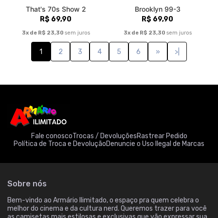
That's 70s Show 2
Brooklyn 99-3
R$ 69,90
R$ 69,90
3x de R$ 23,30
sem juros
3x de R$ 23,30
sem juros
1
2
3
4
5
6
»
>|
Fale conosco
Trocas / Devoluções
Rastrear Pedido
Política de Troca e Devolução
Denuncie o Uso Ilegal de Marcas
Sobre nós
Bem-vindo ao Armário Ilimitado, o espaço pra quem celebra o
melhor do cinema e da cultura nerd. Queremos trazer para você
as camisetas mais estilosas e exclusivas que vão expressar sua