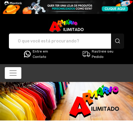
Armário Ilimitado - Cami
Entre em
Rastreie seu
Contato
Pedido