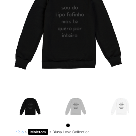
Início
>
Moletom
>
Blusa Love Collection