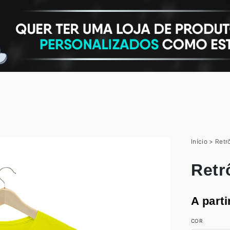
Início
>
Retrô
Retr
A parti
COR