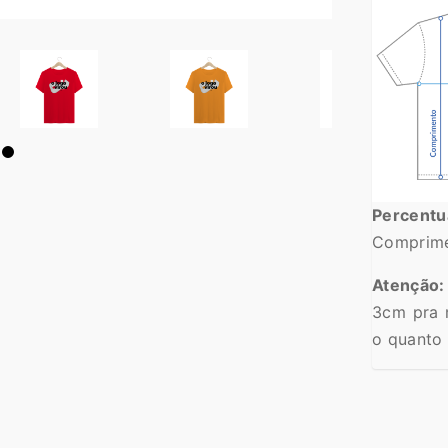
Percent
Comprime
Atenção:
3cm pra 
o quanto 