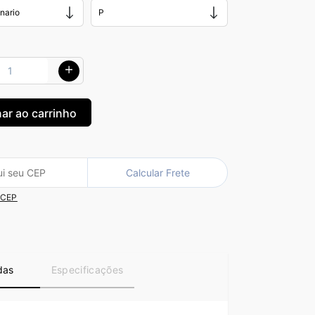
Calcular Frete
 CEP
das
Especificações