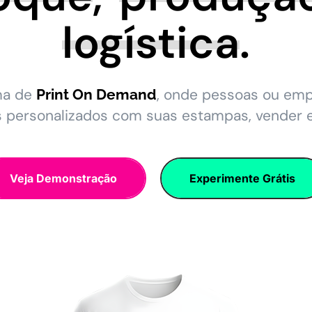
logística
.
ma de
, onde pessoas ou em
Print On Demand
s personalizados com suas estampas, vender 
Veja Demonstração
Experimente Grátis