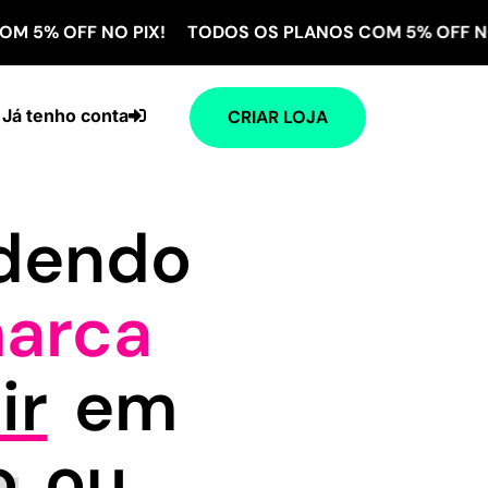
FF NO PIX! TODOS OS PLANOS COM 5% OFF NO PIX! 
Já tenho conta
CRIAR LOJA
ndendo
arca
ir
em
o
ou