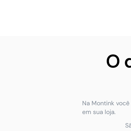
O 
Na Montink você 
em sua loja.
S