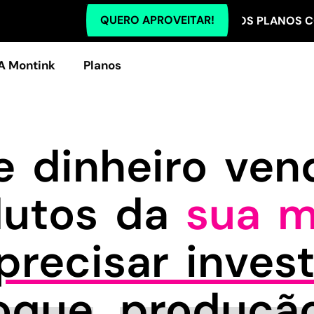
QUERO APROVEITAR!
TODOS OS PLANOS COM 5% O
A Montink
Planos
 dinheiro ve
dutos da
sua m
recisar invest
oque
,
produçã