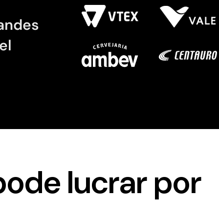
randes
el