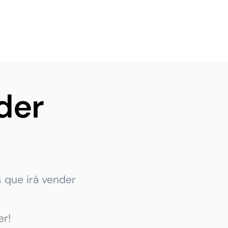
der
 que irá vender
r!