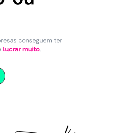
presas conseguem ter
e
.
lucrar muito