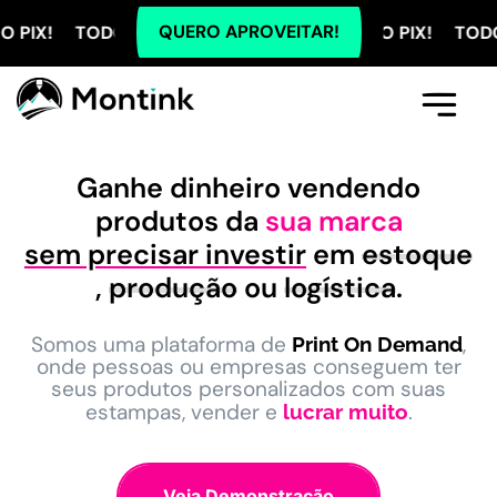
QUERO APROVEITAR!
ODOS OS PLANOS COM 5% OFF NO PIX! TODOS OS PLA
Comece Aqui
A Montink
Já Tenho Conta
Ganhe dinheiro vendendo
produtos da
sua marca
sem precisar investir
em
estoque
,
produção
ou
logística
.
Somos uma plataforma de
,
Print On Demand
onde pessoas ou empresas conseguem ter
seus produtos personalizados com suas
estampas, vender e
.
lucrar muito
Veja Demonstração