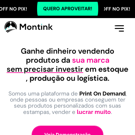
QUERO APROVEITAR!
X! TODOS OS PLANOS COM 5% OFF NO PIX! TODOS OS
Comece Aqui
A Montink
Já Tenho Conta
Ganhe dinheiro vendendo
produtos da
sua marca
sem precisar investir
em
estoque
,
produção
ou
logística
.
Somos uma plataforma de
,
Print On Demand
onde pessoas ou empresas conseguem ter
seus produtos personalizados com suas
estampas, vender e
.
lucrar muito
Veja Demonstração