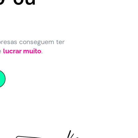
presas conseguem ter
e
.
lucrar muito