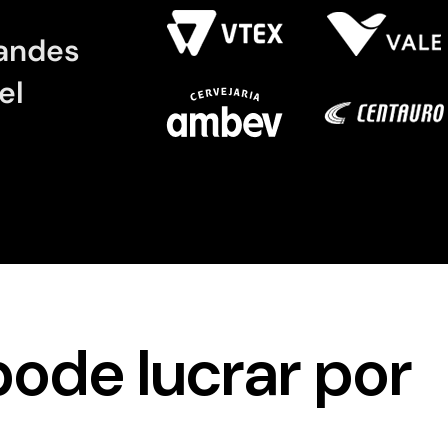
randes
el