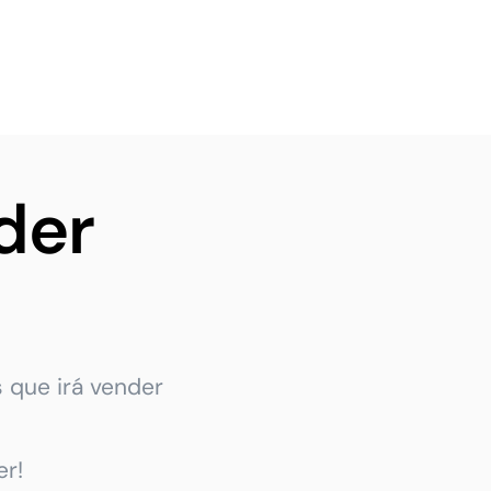
der
 que irá vender
r!