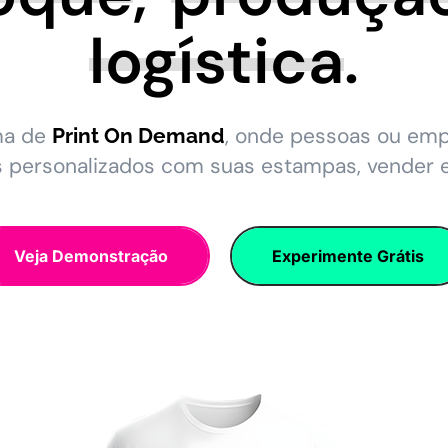
logística
.
ma de
, onde pessoas ou em
Print On Demand
s personalizados com suas estampas, vender 
Veja Demonstração
Experimente Grátis