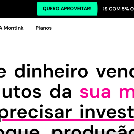
QUERO APROVEITAR!
TODOS OS PLANOS COM 5% OFF NO PI
A Montink
Planos
 dinheiro ve
dutos da
sua m
recisar invest
oque
,
produçã