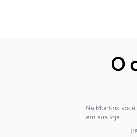
O 
Na Montink você 
em sua loja.
S