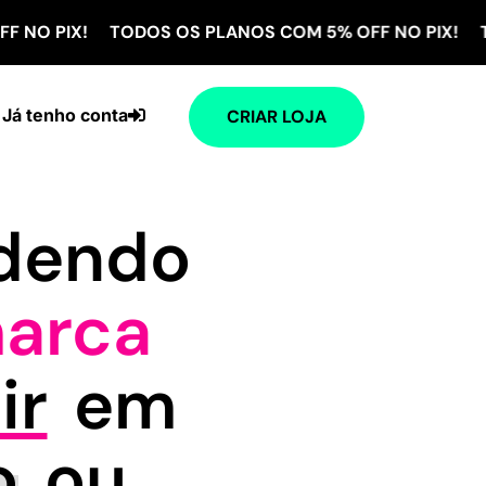
X! TODOS OS PLANOS COM 5% OFF NO PIX! TODOS OS
Já tenho conta
CRIAR LOJA
ndendo
arca
ir
em
o
ou