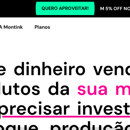
QUERO APROVEITAR!
TODOS OS PLANOS COM 5% OFF NO PIX! TO
A Montink
Planos
 dinheiro ve
dutos da
sua m
recisar invest
oque
,
produçã