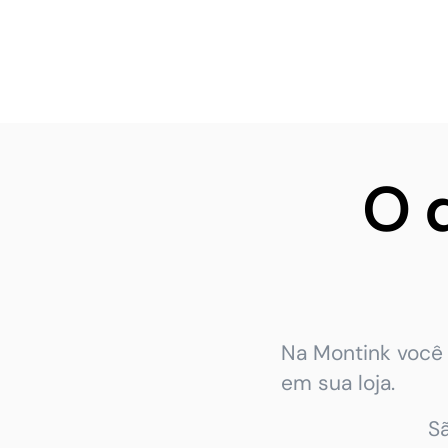
O 
Na Montink você 
em sua loja.
S