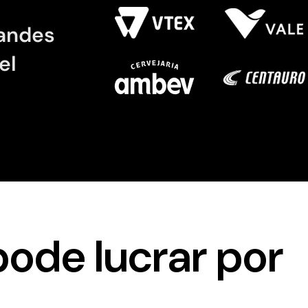
randes
el