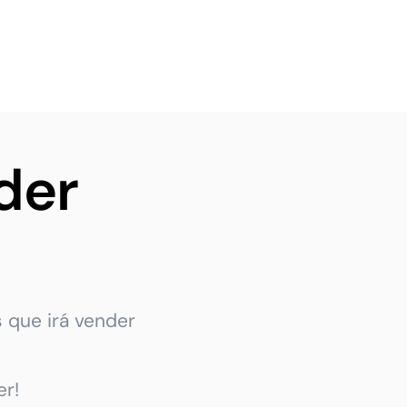
der
 que irá vender
r!