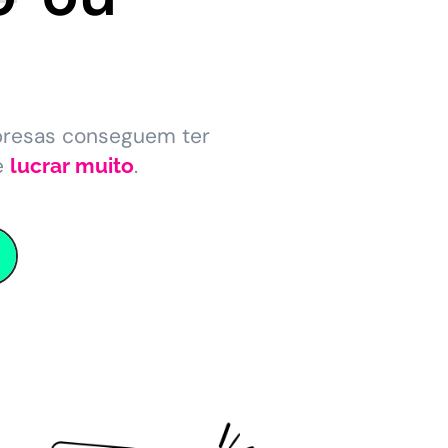
presas conseguem ter
e
.
lucrar muito