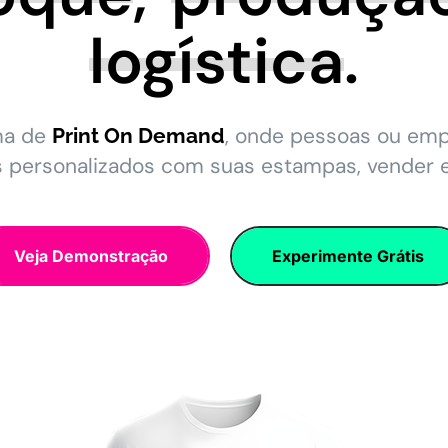
logística
.
ma de
, onde pessoas ou em
Print On Demand
s personalizados com suas estampas, vender 
Veja Demonstração
Experimente Grátis