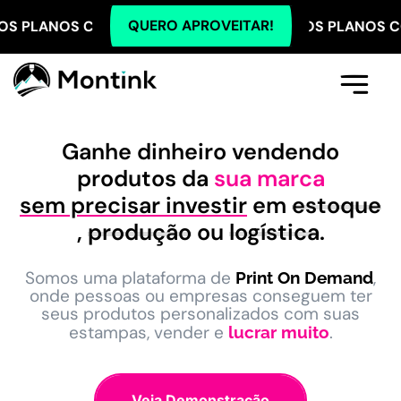
QUERO APROVEITAR!
 COM 5% OFF NO PIX! TODOS OS PLANOS COM 5% OFF
Comece Aqui
A Montink
Já Tenho Conta
Ganhe dinheiro vendendo
produtos da
sua marca
sem precisar investir
em
estoque
,
produção
ou
logística
.
Somos uma plataforma de
,
Print On Demand
onde pessoas ou empresas conseguem ter
seus produtos personalizados com suas
estampas, vender e
.
lucrar muito
Veja Demonstração