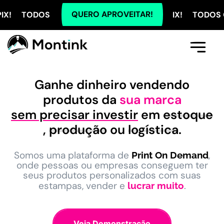
QUERO APROVEITAR!
S OS PLANOS COM 5% OFF NO PIX! TODOS OS PLANOS
Comece Aqui
A Montink
Já Tenho Conta
Ganhe dinheiro vendendo
produtos da
sua marca
sem precisar investir
em
estoque
,
produção
ou
logística
.
Somos uma plataforma de
,
Print On Demand
onde pessoas ou empresas conseguem ter
seus produtos personalizados com suas
estampas, vender e
.
lucrar muito
Veja Demonstração