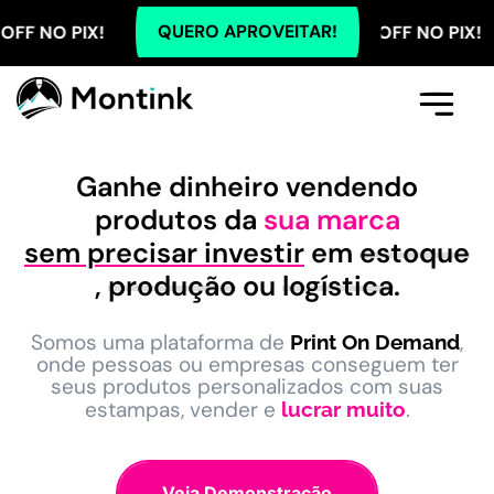
QUERO APROVEITAR!
X! TODOS OS PLANOS COM 5% OFF NO PIX! TODOS O
Comece Aqui
A Montink
Já Tenho Conta
Ganhe dinheiro vendendo
produtos da
sua marca
sem precisar investir
em
estoque
,
produção
ou
logística
.
Somos uma plataforma de
,
Print On Demand
onde pessoas ou empresas conseguem ter
seus produtos personalizados com suas
estampas, vender e
.
lucrar muito
Veja Demonstração