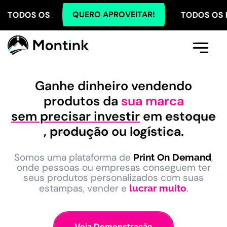
QUERO APROVEITAR!
S PLANOS COM 5% OFF NO PIX! TODOS OS PLANOS C
Comece Aqui
A Montink
Já Tenho Conta
Ganhe dinheiro vendendo
produtos da
sua marca
sem precisar investir
em
estoque
,
produção
ou
logística
.
Somos uma plataforma de
,
Print On Demand
onde pessoas ou empresas conseguem ter
seus produtos personalizados com suas
estampas, vender e
.
lucrar muito
Veja Demonstração