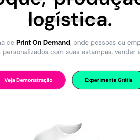
logística
.
ma de
, onde pessoas ou em
Print On Demand
s personalizados com suas estampas, vender 
Veja Demonstração
Experimente Grátis