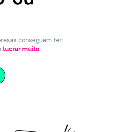
presas conseguem ter
e
.
lucrar muito