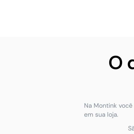
O 
Na Montink você 
em sua loja.
S