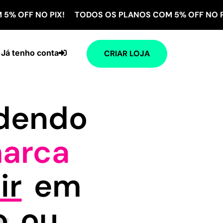
NO PIX! TODOS OS PLANOS COM 5% OFF NO PIX! TOD
Já tenho conta
CRIAR LOJA
ndendo
arca
ir
em
o
ou