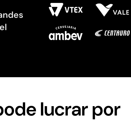
randes
el