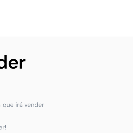
der
 que irá vender
r!