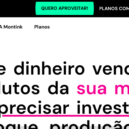
QUERO APROVEITAR!
TODOS OS PLANOS COM 5% OFF 
A Montink
Planos
 dinheiro ve
dutos da
sua m
recisar invest
oque
,
produçã