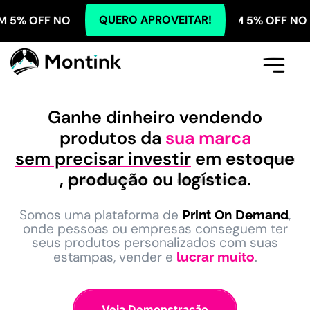
QUERO APROVEITAR!
NO PIX! TODOS OS PLANOS COM 5% OFF NO PIX! TOD
Comece Aqui
A Montink
Já Tenho Conta
Ganhe dinheiro vendendo
produtos da
sua marca
sem precisar investir
em
estoque
,
produção
ou
logística
.
Somos uma plataforma de
,
Print On Demand
onde pessoas ou empresas conseguem ter
seus produtos personalizados com suas
estampas, vender e
.
lucrar muito
Veja Demonstração