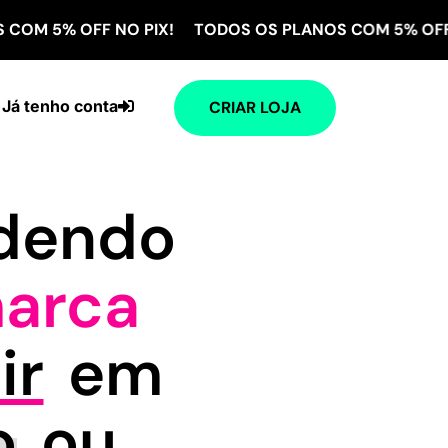
OFF NO PIX! TODOS OS PLANOS COM 5% OFF NO PIX!
Já tenho conta
CRIAR LOJA
ndendo
arca
ir
em
o
ou