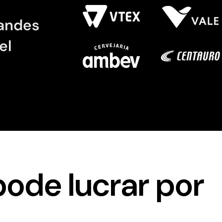
randes
el