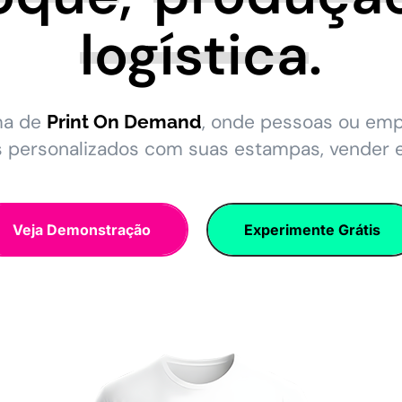
logística
.
ma de
, onde pessoas ou em
Print On Demand
s personalizados com suas estampas, vender 
Veja Demonstração
Experimente Grátis