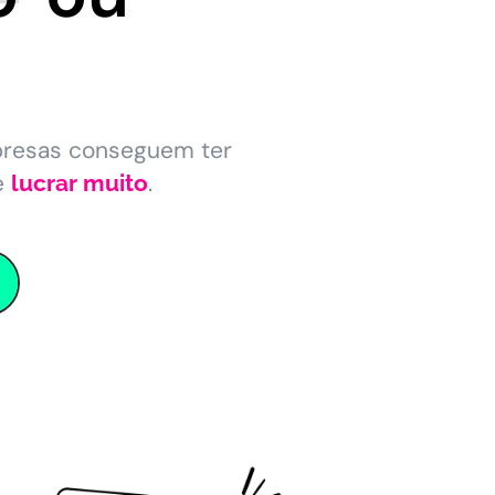
presas conseguem ter
e
.
lucrar muito