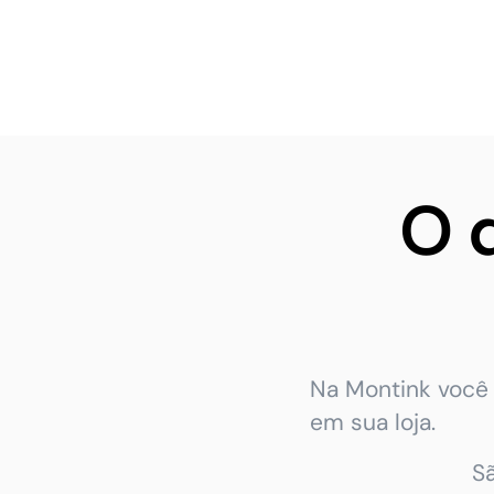
O 
Na Montink você 
em sua loja.
S