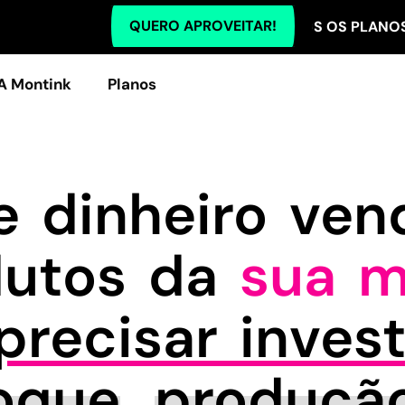
QUERO APROVEITAR!
TODOS OS PLANOS COM 5% 
A Montink
Planos
 dinheiro ve
dutos da
sua m
recisar invest
oque
,
produçã