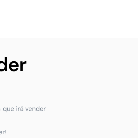
der
 que irá vender
r!