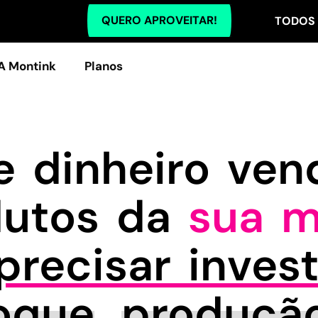
QUERO APROVEITAR!
TODOS OS PLANO
A Montink
Planos
 dinheiro ve
dutos da
sua m
recisar invest
oque
,
produçã