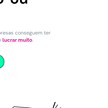
presas conseguem ter
e
.
lucrar muito