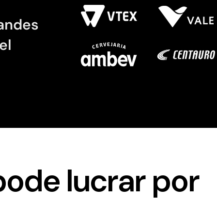
randes
el