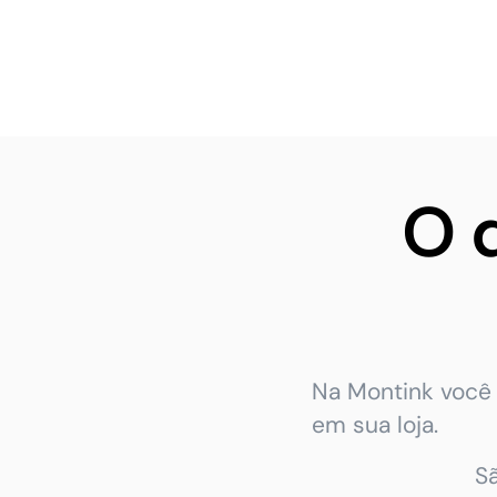
O 
Na Montink você 
em sua loja.
S