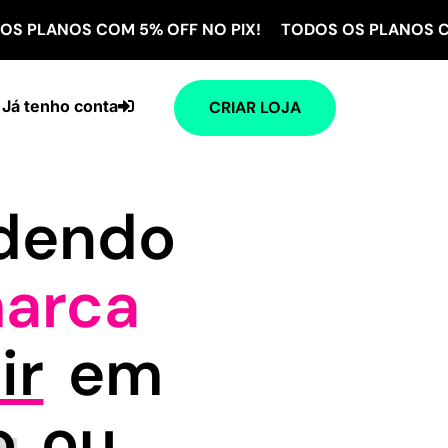
S COM 5% OFF NO PIX! TODOS OS PLANOS COM 5% OF
Já tenho conta
CRIAR LOJA
ndendo
arca
ir
em
o
ou