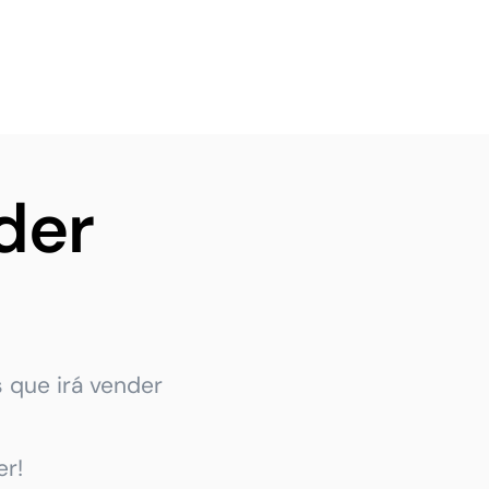
der
 que irá vender
r!