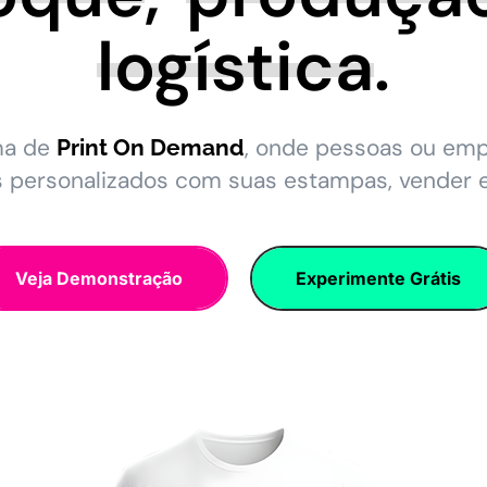
logística
.
ma de
, onde pessoas ou em
Print On Demand
s personalizados com suas estampas, vender 
Veja Demonstração
Experimente Grátis