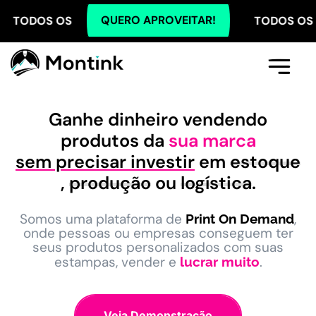
QUERO APROVEITAR!
OS PLANOS COM 5% OFF NO PIX! TODOS OS PLANOS C
Comece Aqui
A Montink
Já Tenho Conta
Ganhe dinheiro vendendo
produtos da
sua marca
sem precisar investir
em
estoque
,
produção
ou
logística
.
Somos uma plataforma de
,
Print On Demand
onde pessoas ou empresas conseguem ter
seus produtos personalizados com suas
estampas, vender e
.
lucrar muito
Veja Demonstração