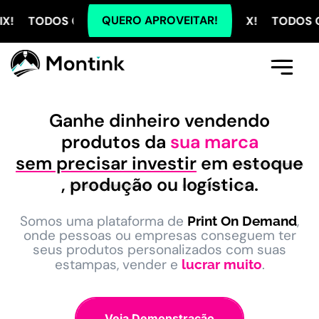
QUERO APROVEITAR!
S OS PLANOS COM 5% OFF NO PIX! TODOS OS PLANOS
Comece Aqui
A Montink
Já Tenho Conta
Ganhe dinheiro vendendo
produtos da
sua marca
sem precisar investir
em
estoque
,
produção
ou
logística
.
Somos uma plataforma de
,
Print On Demand
onde pessoas ou empresas conseguem ter
seus produtos personalizados com suas
estampas, vender e
.
lucrar muito
Veja Demonstração