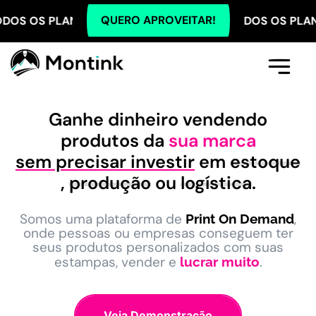
QUERO APROVEITAR!
LANOS COM 5% OFF NO PIX! TODOS OS PLANOS COM 5
Comece Aqui
A Montink
Já Tenho Conta
Ganhe dinheiro vendendo
produtos da
sua marca
sem precisar investir
em
estoque
,
produção
ou
logística
.
Somos uma plataforma de
,
Print On Demand
onde pessoas ou empresas conseguem ter
seus produtos personalizados com suas
estampas, vender e
.
lucrar muito
Veja Demonstração