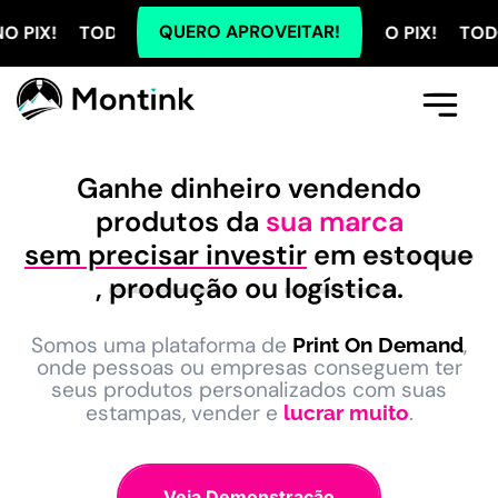
QUERO APROVEITAR!
OS OS PLANOS COM 5% OFF NO PIX! TODOS OS PLANO
Comece Aqui
A Montink
Já Tenho Conta
Ganhe dinheiro vendendo
produtos da
sua marca
sem precisar investir
em
estoque
,
produção
ou
logística
.
Somos uma plataforma de
,
Print On Demand
onde pessoas ou empresas conseguem ter
seus produtos personalizados com suas
estampas, vender e
.
lucrar muito
Veja Demonstração