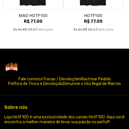
MAD HOTF100
HOTF100
R$ 77,00
R$ 77,00
3x de R$ 25,67
sem juros
3x de R$ 25,67
sem juros
Fale conosco
Trocas / Devoluções
Rastrear Pedido
Política de Troca e Devolução
Denuncie o Uso Ilegal de Marcas
Sobre nós
Loja HotF100 é uma exclusividade dos canais HotF100. Aqui você
encontra a melhor maneira de levar sua paixão no peito!!!